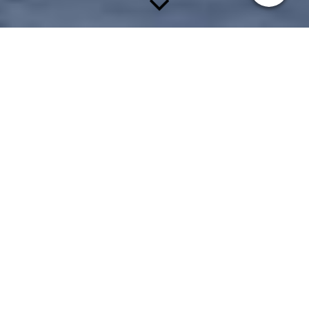
DATENSCHUTZERKLÄRUNG
1. Datenschutz auf einen Blick
a. Allgemeine Hinweise
Die folgenden Hinweise geben einen einfachen Überblick
darüber, was mit Ihren personenbezogenen Daten passiert,
wenn Sie diese Website besuchen. Personenbezogene Daten
sind alle Daten, mit denen Sie persönlich identifiziert werden
können. Ausführliche Informationen zum Thema Datenschutz
entnehmen Sie unserer unter diesem Text aufgeführten
Datenschutzerklärung.
b. Datenerfassung auf dieser Website
Wer ist verantwortlich für die Datenerfassung auf dieser
Website?