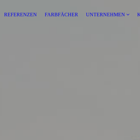
REFERENZEN
FARBFÄCHER
UNTERNEHMEN