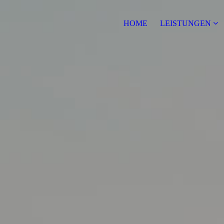
HOME
LEISTUNGEN